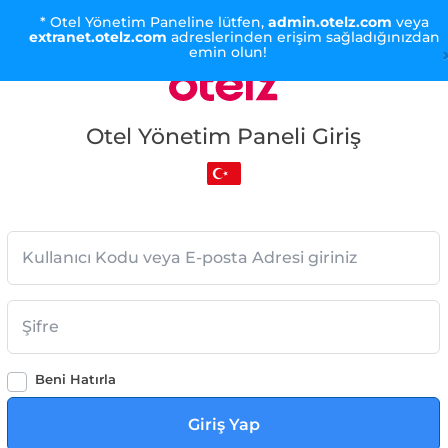
* Otel Yönetim Paneline lütfen,
admin.otelz.com
veya
extranet.otelz.com
adreslerinden erişim sağladığınızdan
emin olun!
Otel Yönetim Paneli Giriş
Beni Hatırla
Giriş Yap